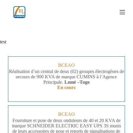
P
a
s
s
e
r
a
test
u
c
o
n
t
BCEAO
e
Réalisation d’un central de deux (02) groupes électrogènes de
n
secours de 900 KVA de marque CUMINS à l’Agence
u
Principale.
Lomé –Togo
En cours
BCEAO
Fourniture et pose de deux onduleurs de 40 et 20 KVA de
marque SCHNEIDER ELECTRIC EASY UPS 3S munis
de leurs accessoires de pose et reports de signalisations de